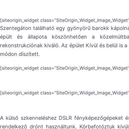
[siteorigin_widget class=”SiteOrigin_Widget_Image_Widget
Szentegáton található egy gyönyörű barokk kápoln
épült és állapota köszönhetően a közelmúltban
rekonstrukciónak kiváló. Az épület Kívül és belül is 
módon díszített.
[siteorigin_widget class=”SiteOrigin_Widget_Image_Widget
[siteorigin_widget class=”SiteOrigin_Widget_Image_Widget
A külső szkenneléshez DSLR fényképezőgépeket és
rendelkező drónt használtunk. Körbefotóztuk kív