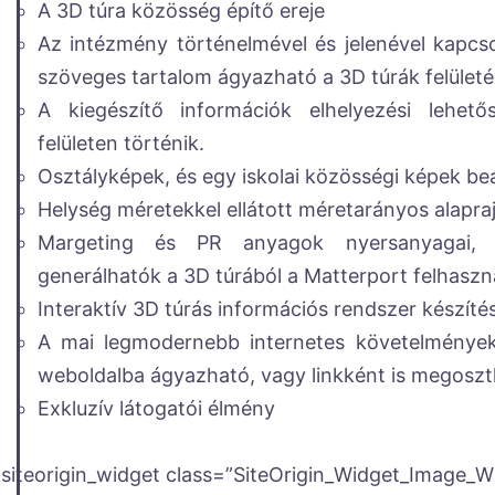
A 3D túra közösség építő ereje
Az intézmény történelmével és jelenével kapcs
szöveges tartalom ágyazható a 3D túrák felület
A kiegészítő információk elhelyezési lehetős
felületen történik.
Osztályképek, és egy iskolai közösségi képek b
Helység méretekkel ellátott méretarányos alapra
Margeting és PR anyagok nyersanyagai, 
generálhatók a 3D túrából a Matterport felhaszná
Interaktív 3D túrás információs rendszer készíté
A mai legmodernebb internetes követelmények
weboldalba ágyazható, vagy linkként is megosz
Exkluzív látogatói élmény
[siteorigin_widget class=”SiteOrigin_Widget_Image_W