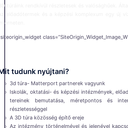
3D túráink rendkívül részletesek és valósághűek. Álta
az előadótermek és a képzési komplexum egy új vi
interneten.
[siteorigin_widget class=”SiteOrigin_Widget_Image_W
Mit tudunk nyújtani?
3d túra- Matterport partnerek vagyunk
Iskolák, oktatási- és képzési intézmények, el
tereinek bemutatása, méretpontos és interak
részletességgel
A 3D túra közösség építő ereje
Az intézmény történelmével és jelenével kapcs