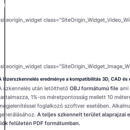
választási és beállítási lehetősséggel készíthetünk att
[siteorigin_widget class=”SiteOrigin_Widget_Video_Wi
[siteorigin_widget class=”SiteOrigin_Widget_Image_W
A lézerszkennelés eredménye a kompatibilitás 3D, CAD és é
A szkennelés után letölthető
OBJ formátumú file
ami 
tartalmazza, 1%-os méretpontosság mellett 10 méter
megjelenítéssel foglalkozó szoftver esetében. Alkalm
generálásához.
A teljes szkennelt terület alaprajzai
fiók felületén PDF formátumban.