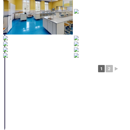
1
2
►