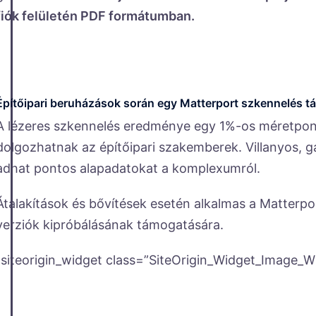
fiók felületén PDF formátumban.
Építőipari beruházások során egy Matterport szkennelés tá
A lézeres szkennelés eredménye egy 1%-os méretpon
dolgozhatnak az építőipari szakemberek. Villanyos, gá
adhat pontos alapadatokat a komplexumról.
Átalakítások és bővítések esetén alkalmas a Matterpo
verziók kipróbálásának támogatására.
[siteorigin_widget class=”SiteOrigin_Widget_Image_W