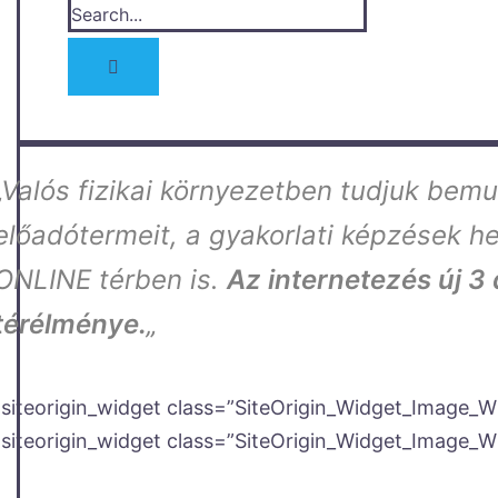
Search
for:
„Valós fizikai környezetben tudjuk bemut
előadótermeit, a gyakorlati képzések h
ONLINE térben is.
Az internetezés új 3
térélménye.
„
[siteorigin_widget class=”SiteOrigin_Widget_Image_W
[siteorigin_widget class=”SiteOrigin_Widget_Image_W