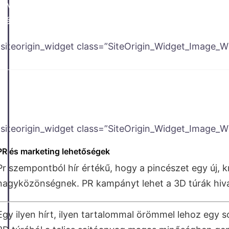
A Matterport szkennelés után elkészül a teljes szken
méretpontossággal.
[siteorigin_widget class=”SiteOrigin_Widget_Image_W
[siteorigin_widget class=”SiteOrigin_Widget_Image_W
PR és marketing lehetőségek
Pr szempontból hír értékű, hogy a pincészet egy új,
nagyközönségnek. PR kampányt lehet a 3D túrák hiva
Egy ilyen hírt, ilyen tartalommal örömmel lehoz egy sor