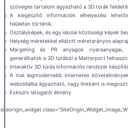
szöveges tartalom ágyazható a 3D túrák felület
A kiegészítő információk elhelyezési lehetős
felületen történik.
Osztályképek, és egy iskolai közösségi képek b
Helység méretekkel ellátott méretarányos alapra
Margeting és PR anyagok nyersanyagai, 
generálhatók a 3D túrából a Matterport felhaszná
Interaktív 3D túrás információs rendszer készíté
A mai legmodernebb internetes követelmények
weboldalba ágyazható, vagy linkként is megosz
Exkluzív látogatói élmény
[siteorigin_widget class=”SiteOrigin_Widget_Image_W