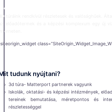
Csodálatos 3D túrákat készítünk
3D túráink rendkívül részletesek és valósághűek. Álta
az előadótermek és a képzési komplexum egy új vi
interneten.
[siteorigin_widget class=”SiteOrigin_Widget_Image_W
Mit tudunk nyújtani?
3d túra- Matterport partnerek vagyunk
Iskolák, oktatási- és képzési intézmények, el
tereinek bemutatása, méretpontos és interak
részletességgel