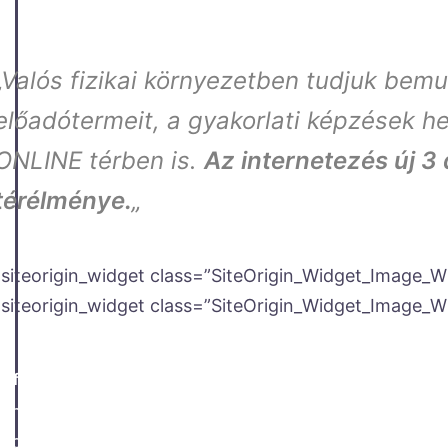
„Valós fizikai környezetben tudjuk bemut
előadótermeit, a gyakorlati képzések h
ONLINE térben is.
Az internetezés új 3
térélménye.
„
[siteorigin_widget class=”SiteOrigin_Widget_Image_W
[siteorigin_widget class=”SiteOrigin_Widget_Image_W
Referencia Partnerünk az oktatási intézmények területén 
A nagy múlttal rendelkező gimnázium Pécs legszebb te
reprezentatív épületegyüttes, melyet Feigler építész t