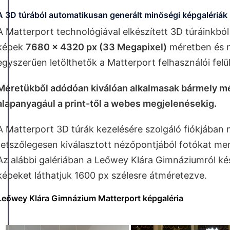
A 3D túrából automatikusan generált minőségi képgalériák
A Matterport technológiával elkészített 3D túráinkb
képek
7680 x 4320 px (33 Megapixel)
méretben és n
egyszerűen letölthetők a Matterport felhasználói felü
Méretükből adódóan kiválóan alkalmasak bármely 
alapanyagául a print-től a webes megjelenésekig.
A Matterport 3D túrák kezelésére szolgáló fiókjában
tetszőlegesen kiválasztott nézőpontjából fotókat men
Az alábbi galériában a Leőwey Klára Gimnáziumról kés
képeket láthatjuk 1600 px szélesre átméretezve.
Leőwey Klára Gimnázium Matterport képgaléria