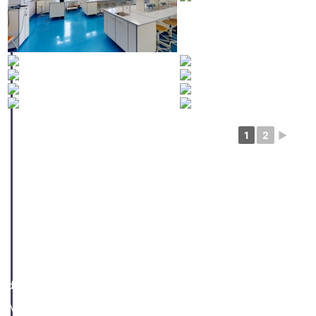
1
2
►
Videó készítése és mentése a 3D túra alapján
A Matterport fiók 3D túrák kezelésére szolgáló felüle