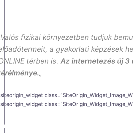
„Valós fizikai környezetben tudjuk bemut
előadótermeit, a gyakorlati képzések h
ONLINE térben is.
Az internetezés új 3
térélménye.
„
[siteorigin_widget class=”SiteOrigin_Widget_Image_W
[siteorigin_widget class=”SiteOrigin_Widget_Image_W
Referencia Partnerünk az oktatási intézmények területén 