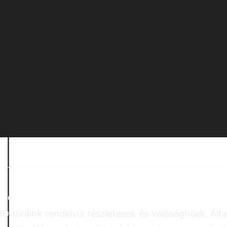
Csodálatos 3D túrákat készítünk
3D túráink rendkívül részletesek és valósághűek. Álta