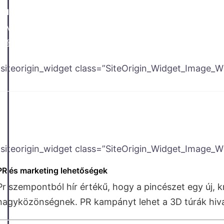
3 dimenziós modell
A Matterport szkennelés után elkészül a teljes szken
méretpontossággal.
[siteorigin_widget class=”SiteOrigin_Widget_Image_W
[siteorigin_widget class=”SiteOrigin_Widget_Image_W
PR és marketing lehetőségek
Pr szempontból hír értékű, hogy a pincészet egy új,
nagyközönségnek. PR kampányt lehet a 3D túrák hiva