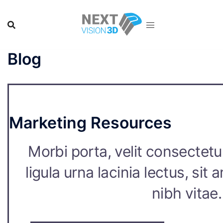
Skip
to
content
Blog
Marketing Resources
Morbi porta, velit consectetur
ligula urna lacinia lectus, si
nibh vitae.