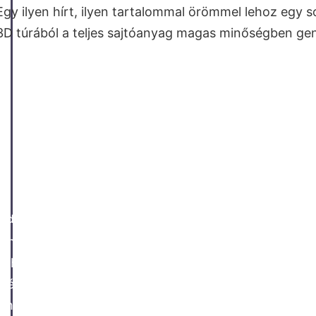
Egy ilyen hírt, ilyen tartalommal örömmel lehoz egy sor
3D túrából a teljes sajtóanyag magas minőségben gen
Videó, kép, hang és szöveges tartalom beágyazása a pincé
A meglévő marketing anyagok a videóktól a képeken á
felhasználóbarát felületén egyszerűen elhelyezhető a
média tartalmakat, a rendszer kompatibilis a legtöbb
elhelyezhet egy másik 3D túrát is, így biztosítva az á