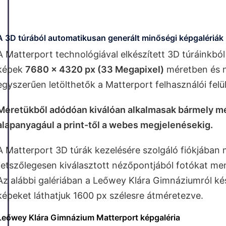
A 3D túrából automatikusan generált minőségi képgalériák
A Matterport technológiával elkészített 3D túráinkb
képek
7680 x 4320 px (33 Megapixel)
méretben és n
egyszerűen letölthetők a Matterport felhasználói felü
Méretükből adódóan kiválóan alkalmasak bármely 
alapanyagául a print-től a webes megjelenésekig.
A Matterport 3D túrák kezelésére szolgáló fiókjában
tetszőlegesen kiválasztott nézőpontjából fotókat men
Az alábbi galériában a Leőwey Klára Gimnáziumról kés
képeket láthatjuk 1600 px szélesre átméretezve.
Leőwey Klára Gimnázium Matterport képgaléria