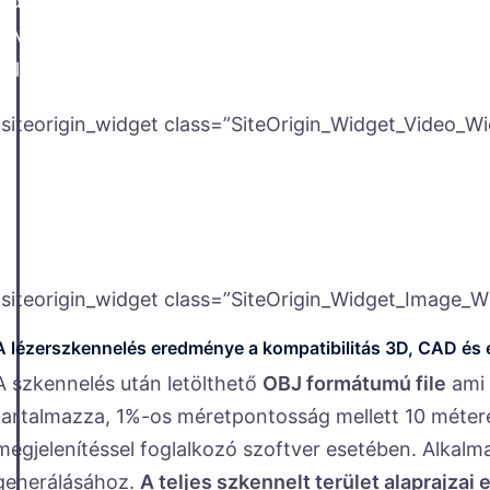
Videó készítése és mentése a 3D túra alapján
A Matterport fiók 3D túrák kezelésére szolgáló felüle
választási és beállítási lehetősséggel készíthetünk att
[siteorigin_widget class=”SiteOrigin_Widget_Video_Wi
[siteorigin_widget class=”SiteOrigin_Widget_Image_W
A lézerszkennelés eredménye a kompatibilitás 3D, CAD és é
A szkennelés után letölthető
OBJ formátumú file
ami 
tartalmazza, 1%-os méretpontosság mellett 10 méter
megjelenítéssel foglalkozó szoftver esetében. Alkalm
generálásához.
A teljes szkennelt terület alaprajzai