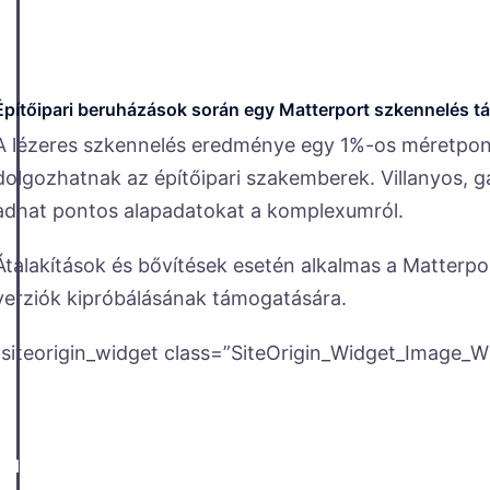
Építőipari beruházások során egy Matterport szkennelés tá
A lézeres szkennelés eredménye egy 1%-os méretpon
dolgozhatnak az építőipari szakemberek. Villanyos, gá
adhat pontos alapadatokat a komplexumról.
Átalakítások és bővítések esetén alkalmas a Matterpo
verziók kipróbálásának támogatására.
[siteorigin_widget class=”SiteOrigin_Widget_Image_W
3 dimenziós modell