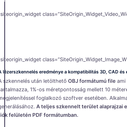
[siteorigin_widget class=”SiteOrigin_Widget_Video_Wi
[siteorigin_widget class=”SiteOrigin_Widget_Image_W
A lézerszkennelés eredménye a kompatibilitás 3D, CAD és é
A szkennelés után letölthető
OBJ formátumú file
ami 
tartalmazza, 1%-os méretpontosság mellett 10 méter
megjelenítéssel foglalkozó szoftver esetében. Alkalm
generálásához.
A teljes szkennelt terület alaprajzai
fiók felületén PDF formátumban.