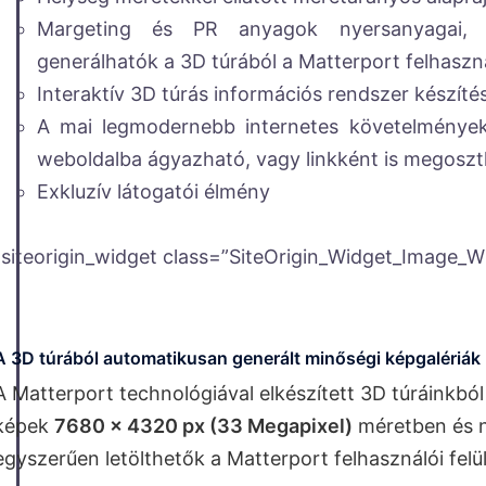
Margeting és PR anyagok nyersanyagai, 
generálhatók a 3D túrából a Matterport felhaszná
Interaktív 3D túrás információs rendszer készíté
A mai legmodernebb internetes követelmények
weboldalba ágyazható, vagy linkként is megosz
Exkluzív látogatói élmény
[siteorigin_widget class=”SiteOrigin_Widget_Image_W
A 3D túrából automatikusan generált minőségi képgalériák
A Matterport technológiával elkészített 3D túráinkb
képek
7680 x 4320 px (33 Megapixel)
méretben és n
egyszerűen letölthetők a Matterport felhasználói felü