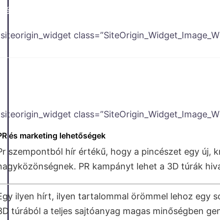
méretpontossággal.
[siteorigin_widget class=”SiteOrigin_Widget_Image_W
[siteorigin_widget class=”SiteOrigin_Widget_Image_W
PR és marketing lehetőségek
Pr szempontból hír értékű, hogy a pincészet egy új,
nagyközönségnek. PR kampányt lehet a 3D túrák hiva
Egy ilyen hírt, ilyen tartalommal örömmel lehoz egy sor
3D túrából a teljes sajtóanyag magas minőségben gen