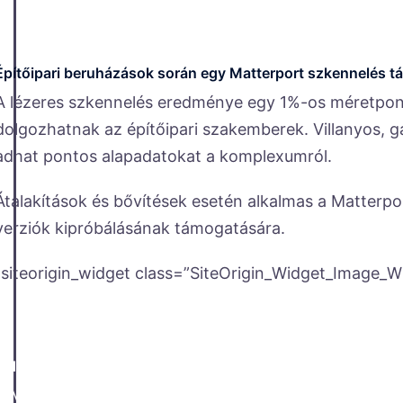
Építőipari beruházások során egy Matterport szkennelés tá
A lézeres szkennelés eredménye egy 1%-os méretpon
dolgozhatnak az építőipari szakemberek. Villanyos, gá
adhat pontos alapadatokat a komplexumról.
Átalakítások és bővítések esetén alkalmas a Matterpo
verziók kipróbálásának támogatására.
[siteorigin_widget class=”SiteOrigin_Widget_Image_W
3 dimenziós modell
A Matterport szkennelés után elkészül a teljes szken