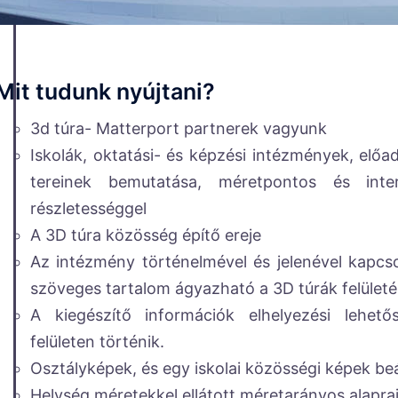
Mit tudunk nyújtani?
3d túra- Matterport partnerek vagyunk
Iskolák, oktatási- és képzési intézmények, el
tereinek bemutatása, méretpontos és interak
részletességgel
A 3D túra közösség építő ereje
Az intézmény történelmével és jelenével kapcs
szöveges tartalom ágyazható a 3D túrák felület
A kiegészítő információk elhelyezési lehetős
felületen történik.
Osztályképek, és egy iskolai közösségi képek b
Helység méretekkel ellátott méretarányos alapra