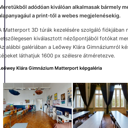
Méretükből adódóan kiválóan alkalmasak bármely 
alapanyagául a print-től a webes megjelenésekig.
A Matterport 3D túrák kezelésére szolgáló fiókjában
tetszőlegesen kiválasztott nézőpontjából fotókat men
Az alábbi galériában a Leőwey Klára Gimnáziumról kés
képeket láthatjuk 1600 px szélesre átméretezve.
Leőwey Klára Gimnázium Matterport képgaléria