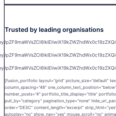
Trusted by leading organisations
eyJpZF9maWVsZCI6IklEIiwiX19kZWZhdWx0c19zZX
eyJpZF9maWVsZCI6IklEIiwiX19kZWZhdWx0c19zZX
eyJpZF9maWVsZCI6IklEIiwiX19kZWZhdWx0c19zZX
[fusion_portfolio layout=”grid” picture_size=”default” t
column_spacing=”48″ one_column_text_position=”below”
number_posts=”4″ portfolio_title_display=”title” portfoli
pull_by=”category” pagination_type=”none” hide_url_pa
order=”DESC” content_length=”excerpt” strip_html=”yes” 
autoplay=”no” show_nav=”yes” mouse_scroll=”no” anima