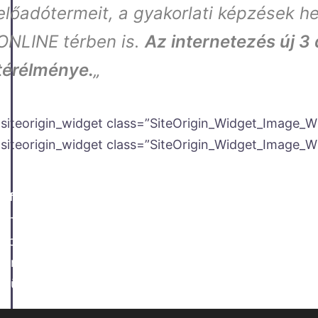
előadótermeit, a gyakorlati képzések h
ONLINE térben is.
Az internetezés új 3
térélménye.
„
[siteorigin_widget class=”SiteOrigin_Widget_Image_W
[siteorigin_widget class=”SiteOrigin_Widget_Image_W
Referencia Partnerünk az oktatási intézmények területén 
A nagy múlttal rendelkező gimnázium Pécs legszebb te
reprezentatív épületegyüttes, melyet Feigler építész t
ben, fokozatosan bővült. Az iskola központi blokkjá
épület legatraktívabb tereiet és látnivalóit.