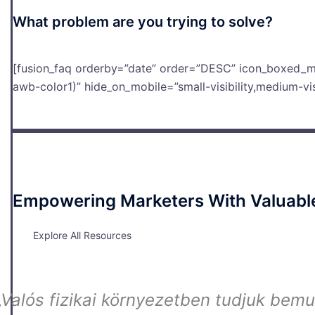
What problem are you trying to solve?
[fusion_faq orderby=”date” order=”DESC” icon_boxed_m
awb-color1)” hide_on_mobile=”small-visibility,medium-visibi
Empowering Marketers With Valuabl
Explore All Resources
„Valós fizikai környezetben tudjuk bemut