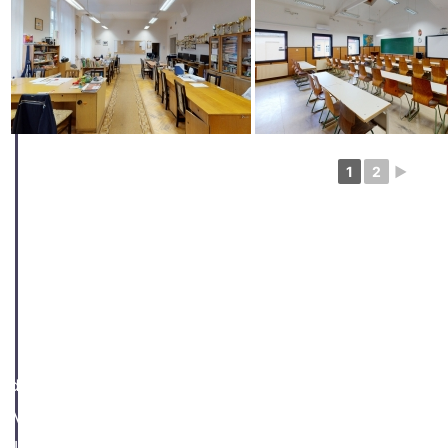
1
2
►
Videó készítése és mentése a 3D túra alapján
A Matterport fiók 3D túrák kezelésére szolgáló felüle
választási és beállítási lehetősséggel készíthetünk att