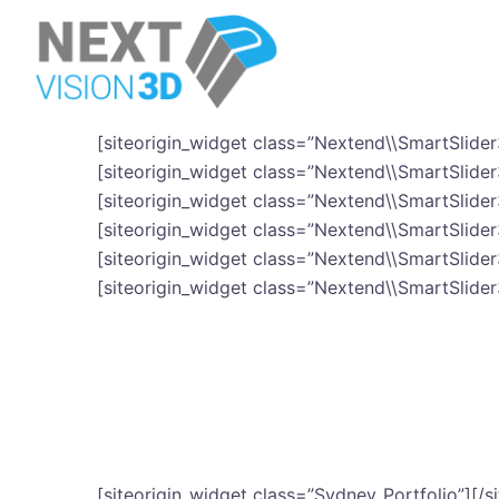
Skip
to
content
[siteorigin_widget class=”Nextend\\SmartSlide
[siteorigin_widget class=”Nextend\\SmartSlide
[siteorigin_widget class=”Nextend\\SmartSlide
[siteorigin_widget class=”Nextend\\SmartSlide
[siteorigin_widget class=”Nextend\\SmartSlide
[siteorigin_widget class=”Nextend\\SmartSlide
Vállalkozása, termékei, kiállítása, ép
technológiákkal.
Legyen élmény a klikkel
elköteleződés és a bizalom.
[siteorigin_widget class=”Sydney_Portfolio”]
[/s