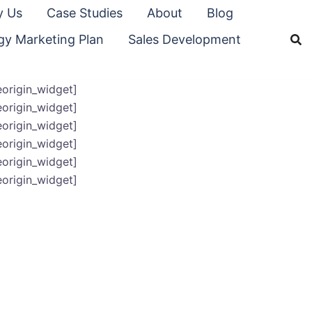
 Us
Case Studies
About
Blog
gy Marketing Plan
Sales Development
teorigin_widget]
teorigin_widget]
teorigin_widget]
teorigin_widget]
teorigin_widget]
teorigin_widget]
uk meg a legújabb és leglátványosabb 3D
zorozódik, növekszik a forgalom, a vevői