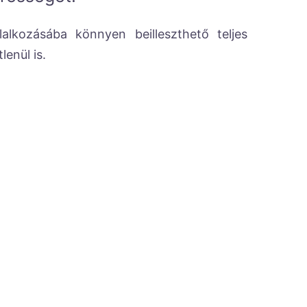
kozásába könnyen beilleszthető teljes
enül is.