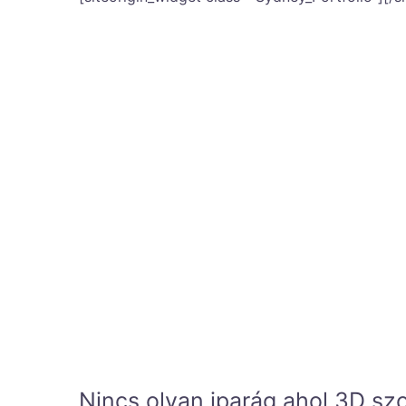
Létrehozzuk a legkülönfélébb ép
iker egy valós hely vagy tárgy 
Fejlett fotó- és lézerszkennelé
létrehozását, amelyek méretpon
valóságban. Gyorsan frissíthet
megfelelőjükhöz.
Nincs olyan iparág ahol 3D szo