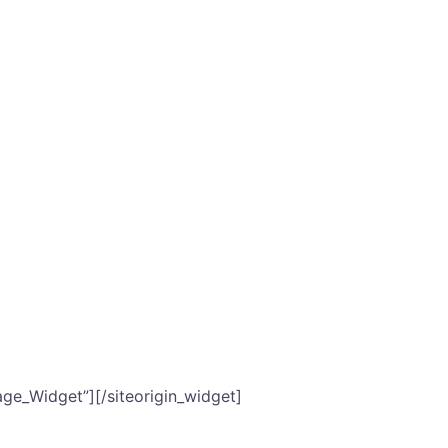
elem
észítése
uális támogatása
vételek
mage_Widget”]
[/siteorigin_widget]