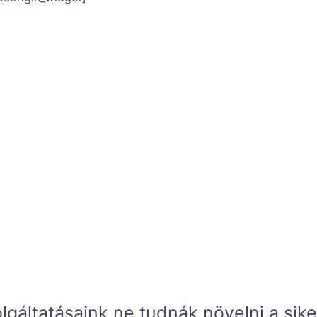
ületek, belterek és külterületek digitá
digitális másolata.
si technológiáink lehetővé teszik a tö
tos 3D-s digitális modellek, tökéletes
ők, hogy azonnal tükrözzék a változás
lgáltatásaink ne tudnák növelni a sik