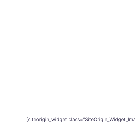
Online kis- és nagykeresked
Felhasználóbarát 3D túrák
3 dimenziós tárgymodellek k
Térinformatikai projektek viz
360 fokos látószögű videófel
Nagyfelbontású drónvideók
Minőségi vizuális PR anyagok
professzionális fotók
[siteorigin_widget class=”SiteOrigin_Widget_I