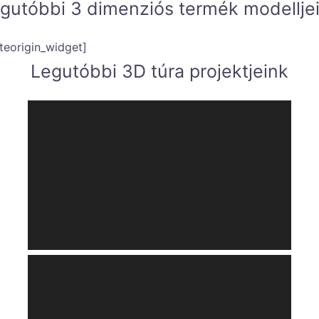
gutóbbi 3 dimenziós termék modellje
iteorigin_widget]
Legutóbbi 3D túra projektjeink