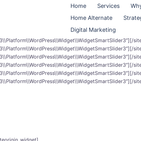
Home
Services
Why
Home Alternate
Strate
Digital Marketing
r3\\Platform\\WordPress\\Widget\\WidgetSmartSlider3″]
[/si
r3\\Platform\\WordPress\\Widget\\WidgetSmartSlider3″]
[/si
r3\\Platform\\WordPress\\Widget\\WidgetSmartSlider3″]
[/si
r3\\Platform\\WordPress\\Widget\\WidgetSmartSlider3″]
[/si
r3\\Platform\\WordPress\\Widget\\WidgetSmartSlider3″]
[/si
r3\\Platform\\WordPress\\Widget\\WidgetSmartSlider3″]
[/si
ületei és létesítményei legjobb oldalait mutatj
és online felületein. A látogatói élmény megsoks
iteorigin_widget]