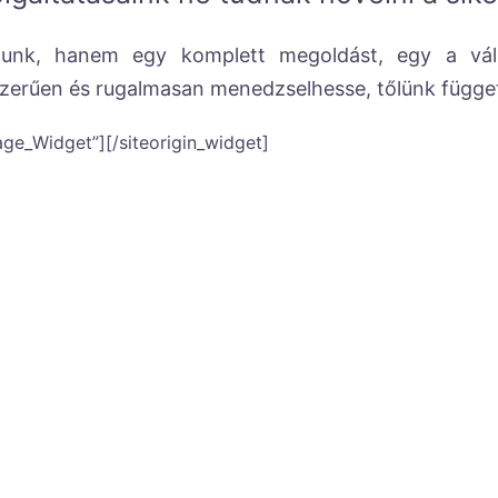
nk, hanem egy komplett megoldást, egy a vállal
zerűen és rugalmasan menedzselhesse, tőlünk függetl
mage_Widget”]
[/siteorigin_widget]