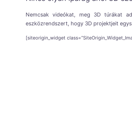
Nemcsak videókat, meg 3D túrákat adu
eszközrendszert, hogy 3D projektjeit egys
[siteorigin_widget class=”SiteOrigin_Widget_I
Kultúra
Oktatás
Építőipar
Turizmus, vendéglátás
Ingatlankereskedelem
Épületfenntartás