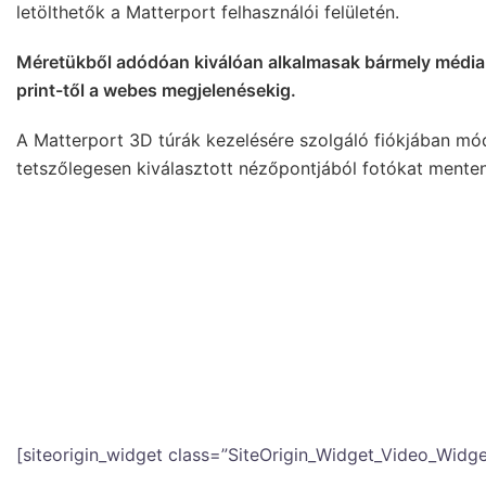
letölthetők a Matterport felhasználói felületén.
Méretükből adódóan kiválóan alkalmasak bármely média
print-től a webes megjelenésekig.
A Matterport 3D túrák kezelésére szolgáló fiókjában mó
tetszőlegesen kiválasztott nézőpontjából fotókat menten
Videó készítése és mentése a 3D túra alapján
A Matterport fiók 3D túrák kezelésére szolgáló felületén
és beállítási lehetősséggel készíthetünk attraktív videóka
[siteorigin_widget class=”SiteOrigin_Widget_Video_Widge