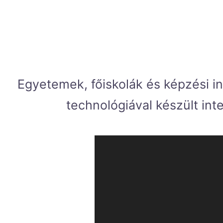
Matterport PRO2-es lézer-, és fotó
technológiát használja
Egyetemek, főiskolák és képzési 
technológiával készült inte