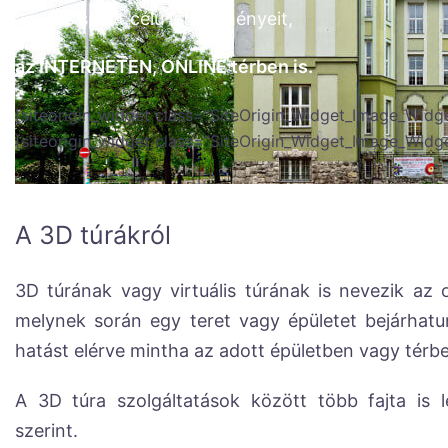
és sport célú létesítményeit,
az INTERNETEN, ONLINE térben is.
[siteorigin_widget class=”SiteOrigin_Widget_Image_Widge
[siteorigin_widget class=”SiteOrigin_Widget_Image_Widge
A 3D túrákról
3D túrának vagy virtuális túrának is nevezik az o
melynek során egy teret vagy épületet bejárhatun
hatást elérve mintha az adott épületben vagy térb
A 3D túra szolgáltatások között több fajta is lé
szerint.