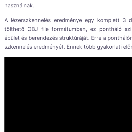
használnak.
A lézerszkennelés eredménye egy komplett 3 di
tölthető OBJ file formátumban, ez pontháló szi
épület és berendezés struktúráját. Erre a pontháló
szkennelés eredményét. Ennek több gyakorlati előn