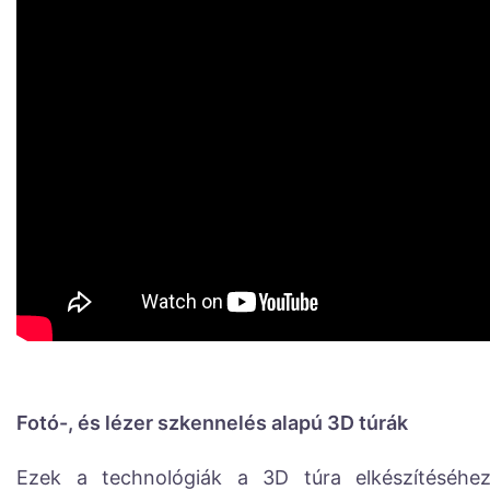
Fotó-, és lézer szkennelés alapú 3D túrák
Ezek a technológiák a 3D túra elkészítéséhez