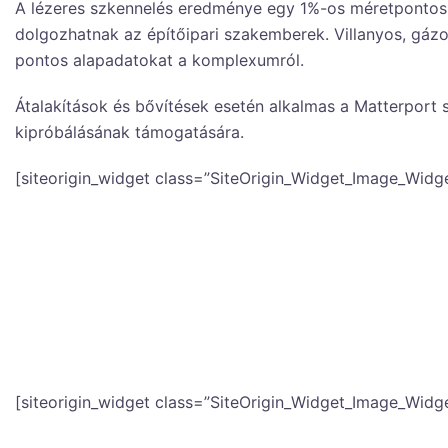
A lézeres szkennelés eredménye egy 1%-os méretpontos
dolgozhatnak az építőipari szakemberek. Villanyos, gázos
pontos alapadatokat a komplexumról.
Átalakítások és bővítések esetén alkalmas a Matterport s
kipróbálásának támogatására.
[siteorigin_widget class=”SiteOrigin_Widget_Image_Widge
3 dimenziós modell
A Matterport szkennelés után elkészül a teljes szkennel
méretpontossággal.
[siteorigin_widget class=”SiteOrigin_Widget_Image_Widge