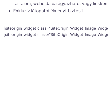
tartalom, weboldalba ágyazható, vagy linkkén
Exkluzív látogatói élményt biztosít
[siteorigin_widget class=”SiteOrigin_Widget_Image_Widge
[siteorigin_widget class=”SiteOrigin_Widget_Image_Widge
A Matterport 3D túrák nyújtot
Videó, kép, hang és szöveges tarta