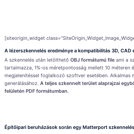
[siteorigin_widget class=”SiteOrigin_Widget_Image_Widge
A lézerszkennelés eredménye a kompatibilitás 3D, CAD é
A szkennelés után letölthető
OBJ formátumú file
ami a sz
tartalmazza, 1%-os méretpontosság mellett 10 méteren 
megjelenítéssel foglalkozó szoftver esetében. Alkalmas 
generálásához.
A teljes szkennelt terület alaprajzai egyb
felületén PDF formátumban.
Építőipari beruházások során egy Matterport szkennelés 