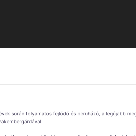
 és asztalosüzem – Pécs
t évek során folyamatos fejlődő és beruházó, a legújabb m
szakembergárdával.