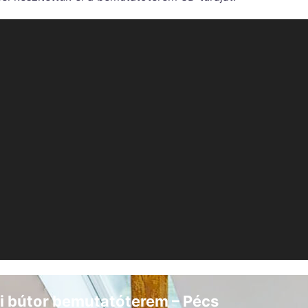
ti bútor bemutatóterem – Pécs