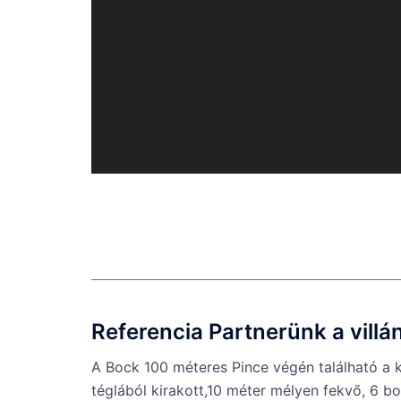
A villányi Bock Pincészet
Referencia Partnerünk a villá
A Bock 100 méteres Pince végén található a k
téglából kirakott,10 méter mélyen fekvő, 6 bol