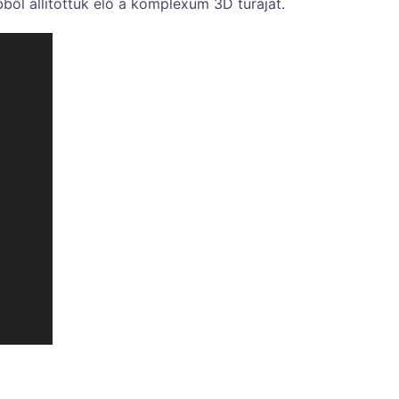
ől állítottuk elő a komplexum 3D túráját.