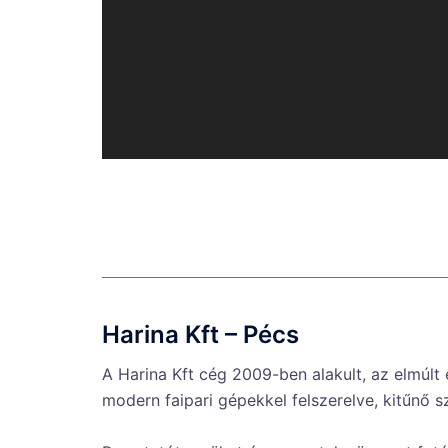
Harina Kft bútor bemutatóterem
Harina Kft – Pécs
A Harina Kft cég 2009-ben alakult, az elmúl
modern faipari gépekkel felszerelve, kitűnő 