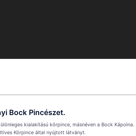
nyi Bock Pincészet.
ülönleges kialakítású körpince, másnéven a Bock Kápolna. A
tíves Körpince által nyújtott látványt.