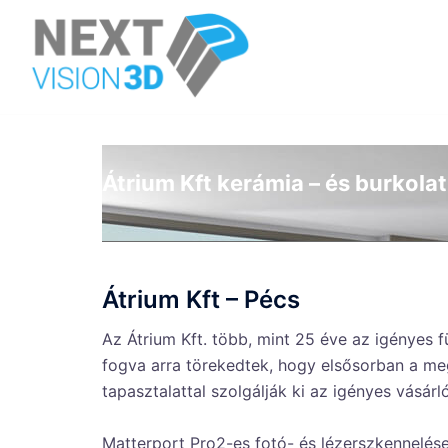
Skip
to
content
Átrium Kft kerámia – és burkol
Átrium Kft – Pécs
Az Átrium Kft. több, mint 25 éve az igényes 
fogva arra törekedtek, hogy elsősorban a meg
tapasztalattal szolgálják ki az igényes vásár
Matterport Pro2-es fotó- és lézerszkennelése