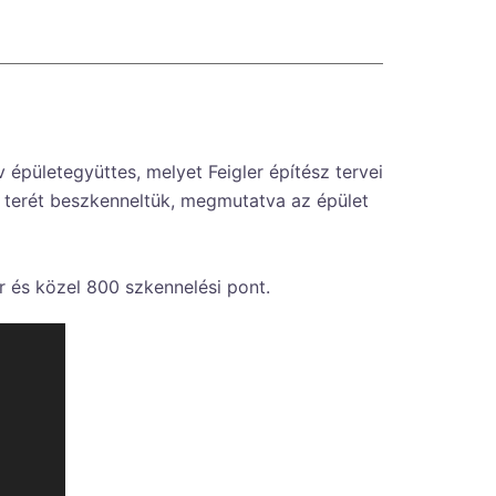
 épületegyüttes, melyet Feigler építész tervei
ő terét beszkenneltük, megmutatva az épület
r és közel 800 szkennelési pont.