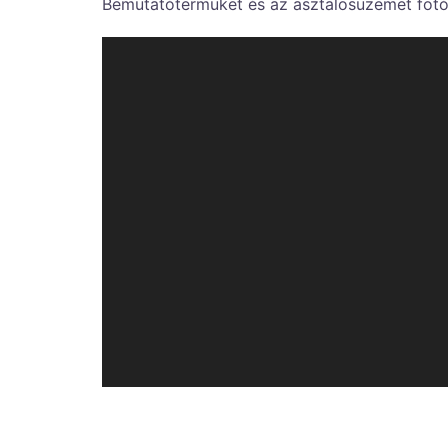
Bemutatótermüket és az asztalosüzemet fotó- 
A Pécsi Leőwey Klára Gimnázi