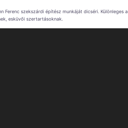
 Ferenc szekszárdi építész munkáját dicséri. Különleges ak
nek, esküvői szertartásoknak.