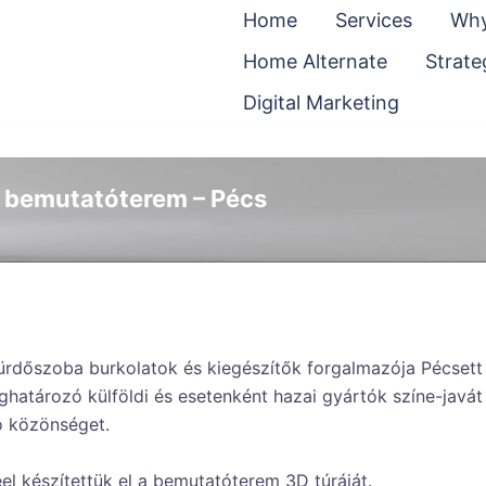
Home
Services
Why
Home Alternate
Strate
Digital Marketing
at bemutatóterem – Pécs
fürdőszoba burkolatok és kiegészítők forgalmazója Pécsett
határozó külföldi és esetenként hazai gyártók színe-javát 
ló közönséget.
el készítettük el a bemutatóterem 3D túráját.