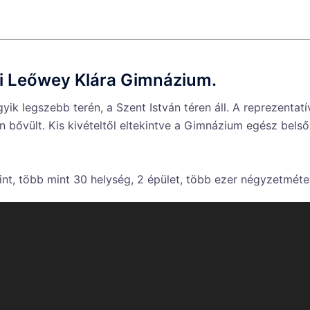
si Leőwey Klára Gimnázium.
k legszebb terén, a Szent István téren áll. A reprezentatív
n bővült. Kis kivételtől eltekintve a Gimnázium egész bels
t, több mint 30 helység, 2 épület, több ezer négyzetméte