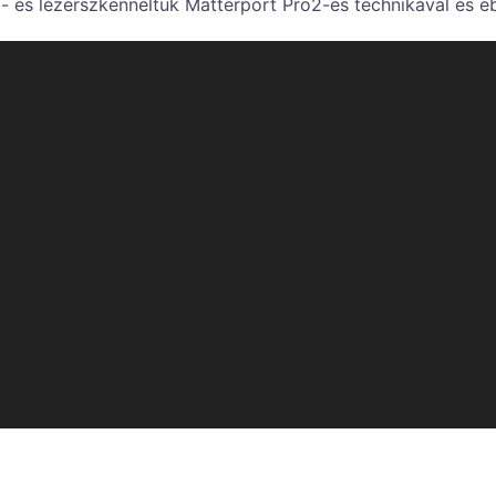
és lézerszkenneltük Matterport Pro2-es technikával és ebb
um