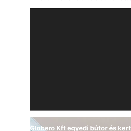
Globero Kft egyedi bútor és ker