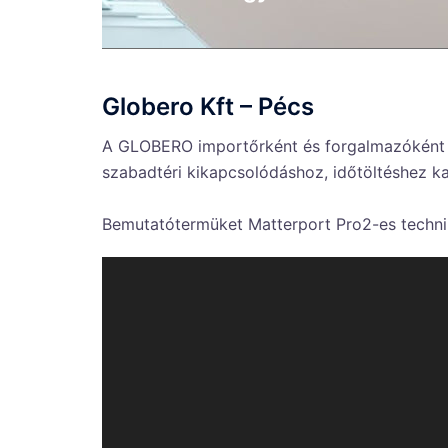
Globero Kft – Pécs
A GLOBERO importőrként és forgalmazóként ma
szabadtéri kikapcsolódáshoz, időtöltéshez 
Bemutatótermüket Matterport Pro2-es techniká